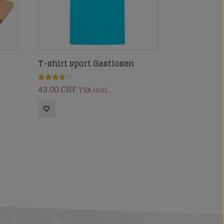
T-shirt sport Gastlosen
43.00
CHF
Note
TVA incl.
4.00
sur 5