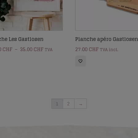
che Les Gastlosen
Planche apéro Gastlosen
Plage
0
CHF
–
35.00
CHF
27.00
CHF
TVA
TVA incl.
de
prix :
15.00 CHF
à
35.00 CHF
1
2
→