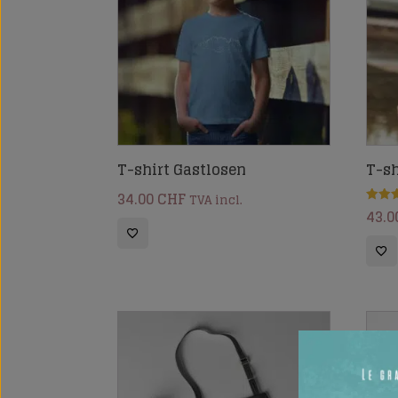
T-shirt Gastlosen
T-sh
34.00
CHF
TVA incl.
43.0
Note
4.67
sur 