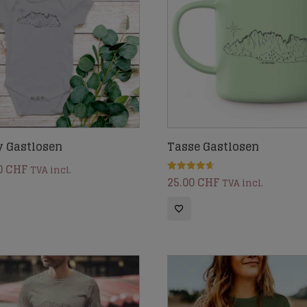
y Gastlosen
Tasse Gastlosen
0
CHF
TVA incl.
25.00
CHF
Note
TVA incl.
4.67
sur 5