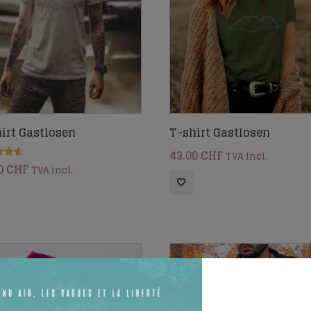
irt Gastlosen
T-shirt Gastlosen
43.00
CHF
TVA incl.
0
CHF
TVA incl.
5