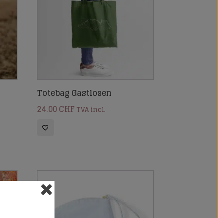
Totebag Gastlosen
24.00
CHF
TVA incl.