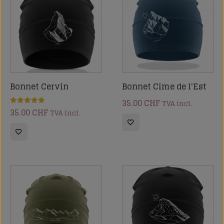
Bonnet Cervin
Bonnet Cime de l'Est
35.00
CHF
TVA incl.
35.00
CHF
Note
TVA incl.
5.00
sur 5