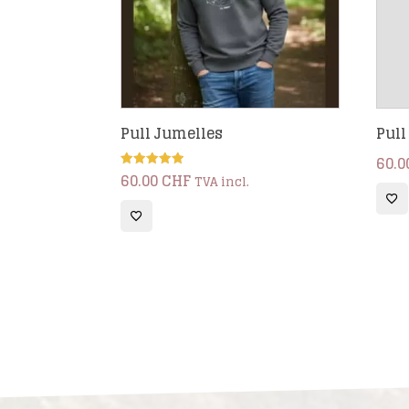
Pull Jumelles
Pull
60.0
60.00
CHF
Note
TVA incl.
5.00
sur 5