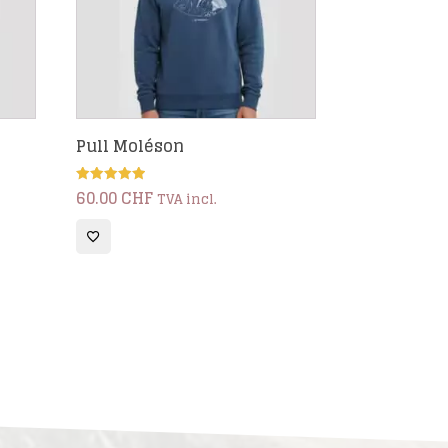
Pull Moléson
60.00
CHF
Note
TVA incl.
5.00
sur 5