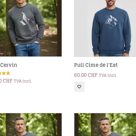
 Cervin
Pull Cime de l'Est
60.00
CHF
TVA incl.
0
CHF
TVA incl.
5