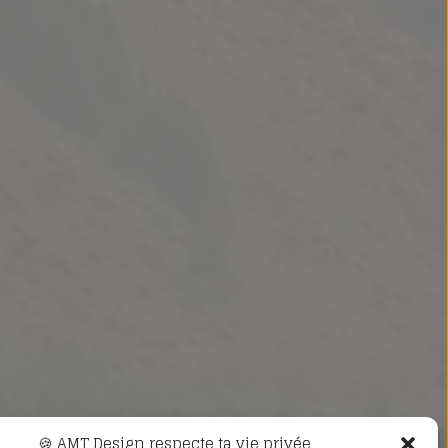
🍪 AMT Design respecte ta vie privée