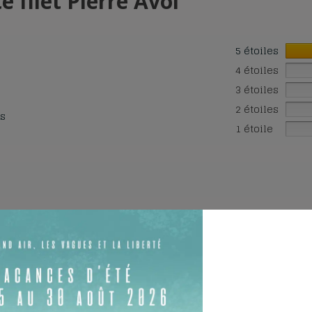
 filet Pierre Avoi
5 étoiles
4 étoiles
3 étoiles
2 étoiles
is
1 étoile