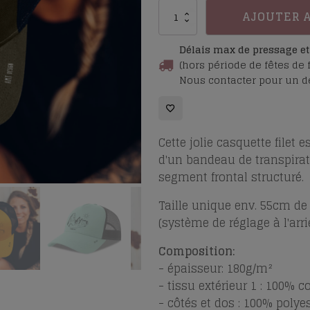
quantité
AJOUTER 
de
Casquette
Délais max de pressage et 
filet
(hors période de fêtes de 
Nous contacter pour un dé
Pierre
Avoi
Cette jolie casquette filet
d'un bandeau de transpirat
segment frontal structuré.
Taille unique env. 55cm de 
(système de réglage à l'arri
Composition:
- épaisseur: 180g/m²
- tissu extérieur 1 : 100% c
- côtés et dos : 100% polye