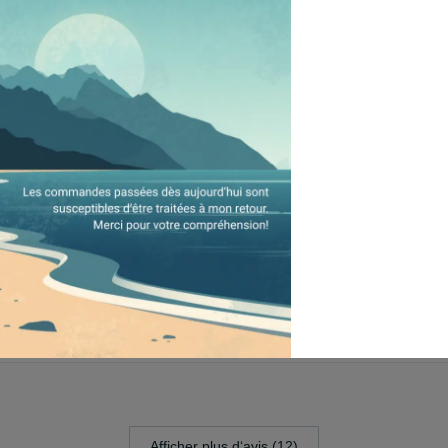
urtout bonne qualité
bien la transpiration du front.
Afficher plus d‘avis (12)