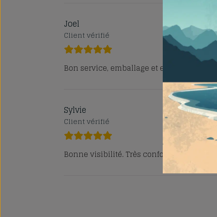
Joel
Client vérifié
Bon service, emballage et expédition et s
Sylvie
Client vérifié
Bonne visibilité. Très confortable. Retient 