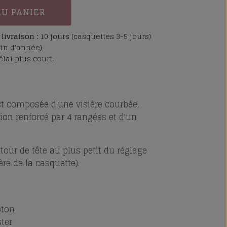
AU PANIER
livraison :
10 jours (casquettes 3-5 jours)
fin d'année)
lai plus court.
 est composée d'une visière courbée,
ion renforcé par 4 rangées et d'un
tour de tête au plus petit du réglage
ère de la casquette)
.
oton
ster