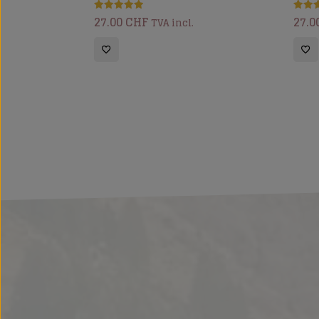
27.00
CHF
27.0
Note
Note
TVA incl.
5.00
5.00
sur 5
sur 