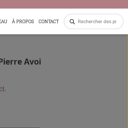
Recherche
EAU
À PROPOS
CONTACT
de
produits
Pierre Avoi
l.