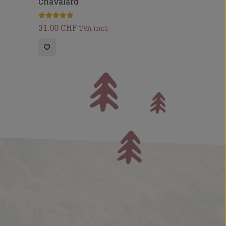
Chavalard
31.00
CHF
Note
TVA incl.
5.00
sur 5