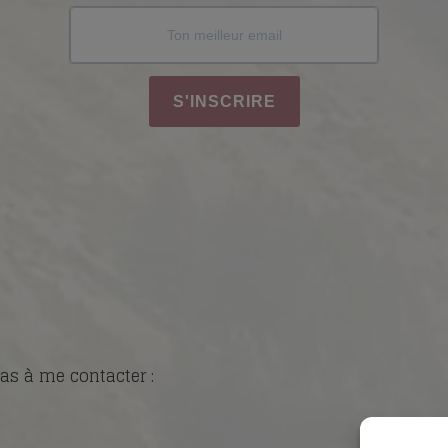
S'INSCRIRE
as à me contacter :