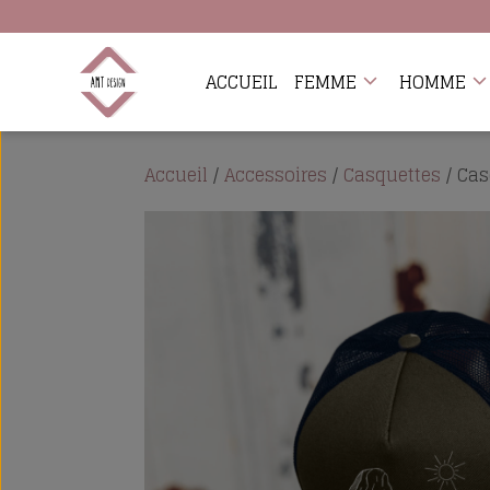
ACCUEIL
FEMME
HOMME
Accueil
/
Accessoires
/
Casquettes
/ Cas