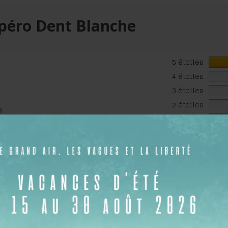
péro Dent Blanche
5 étoiles
4 étoiles
3 étoiles
2 étoiles
s
1 étoile