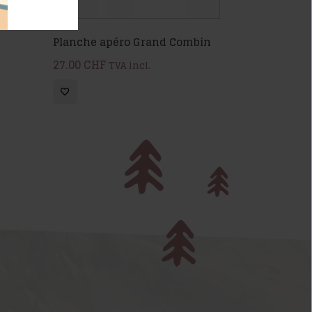
Planche apéro Grand Combin
27.00
CHF
TVA incl.