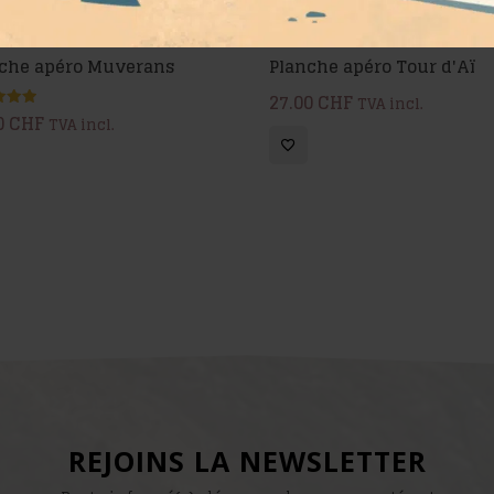
che apéro Muverans
Planche apéro Tour d'Aï
27.00
CHF
TVA incl.
0
CHF
TVA incl.
5
REJOINS LA NEWSLETTER