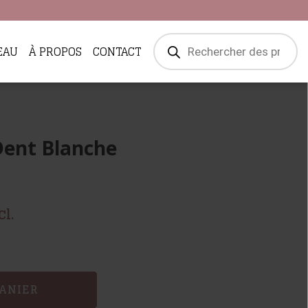
Recherche
EAU
À PROPOS
CONTACT
de
produits
Dent Blanche
l.
ANIER