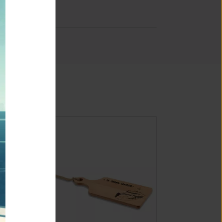
 !
turquoise
ès le mois