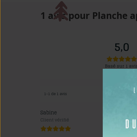
1 avis pour
Planche a
5,0
Basé sur 1 avi
1-1 de 1 avis
Sabine
Client vérifié