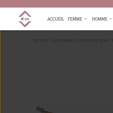
ACCUEIL
FEMME
HOMME
Accueil
/
Accessoires
/
Planches apéro
/