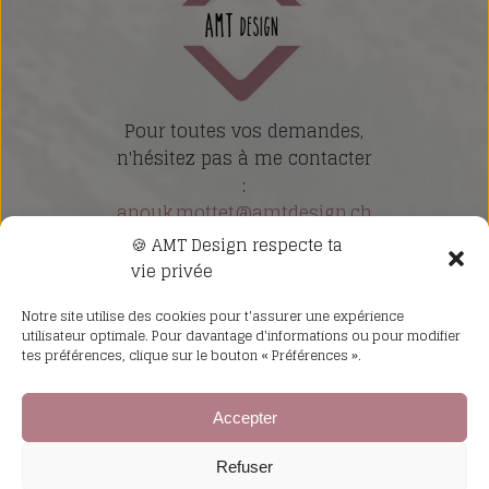
Pour toutes vos demandes,
n'hésitez pas à me contacter
:
anouk.mottet@amtdesign.ch
🍪 AMT Design respecte ta
Nos revendeurs
vie privée
Notre site utilise des cookies pour t'assurer une expérience
utilisateur optimale. Pour davantage d'informations ou pour modifier
Politique de confidentialité
tes préférences, clique sur le bouton « Préférences ».
Mentions Légales
Conditions générales
Accepter
Refuser