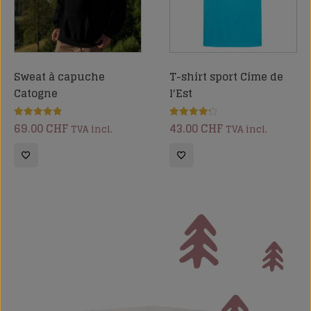
Sweat à capuche
T-shirt sport Cime de
Catogne
l'Est
69.00
CHF
43.00
CHF
Note
Note
TVA incl.
TVA incl.
5.00
4.25
sur 5
sur 5