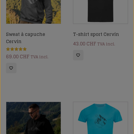
Sweat à capuche
T-shirt sport Cervin
Cervin
43.00
CHF
TVA incl.
69.00
CHF
Note
TVA incl.
5.00
sur 5