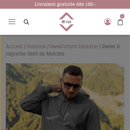
Livraison gratuite dès 100.-
Accueil
/
Homme
/
Sweatshirts Homme
/ Sweat à
capuche Dent de Morcles