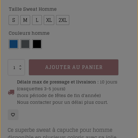
Taille Sweat Homme
S
M
L
XL
2XL
Couleurs homme
quantité
AJOUTER AU PANIER
de
Sweat
Délais max de pressage et livraison :
10 jours
à
(casquettes 3-5 jours)
(hors période de fêtes de fin d'année)
capuche
Nous contacter pour un délai plus court.
Dent
de
Morcles
Ce superbe sweat à capuche pour homme
disponible en plusieurs coloris a
vec sa jolie