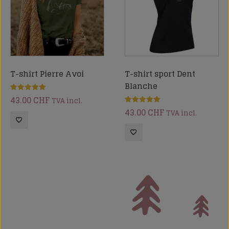
T-shirt Pierre Avoi
T-shirt sport Dent
Blanche
43.00
CHF
Note
TVA incl.
5.00
43.00
CHF
sur 5
Note
TVA incl.
5.00
sur 5