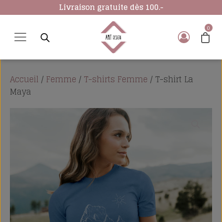
Livraison gratuite dès 100.-
Accueil
/
Femme
/
T-shirts Femme
/ T-shirt La
Maya