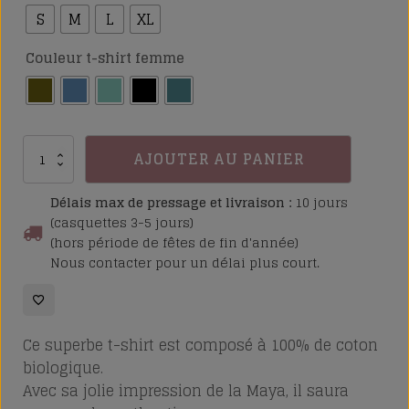
S
M
L
XL
Couleur t-shirt femme
quantité
AJOUTER AU PANIER
de
T-
Délais max de pressage et livraison :
10 jours
shirt
(casquettes 3-5 jours)
(hors période de fêtes de fin d'année)
La
Nous contacter pour un délai plus court.
Maya
Ce superbe t-shirt est composé à 100% de coton
biologique.
Avec sa jolie impression de la Maya, il saura