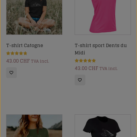
T-shirt Catogne
T-shirt sport Dents du
Midi
43.00
CHF
Note
TVA incl.
4.86
43.00
CHF
sur 5
Note
TVA incl.
5.00
sur 5