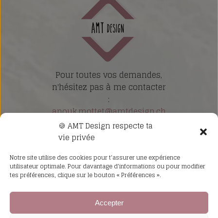
Pour toutes vos demandes,
n'hésitez pas à me contacter
:
anouk.mottet@amtdesign.ch
🍪 AMT Design respecte ta
Nos revendeurs
vie privée
Notre site utilise des cookies pour t'assurer une expérience
utilisateur optimale. Pour davantage d'informations ou pour modifier
Politique de confidentialité
tes préférences, clique sur le bouton « Préférences ».
Mentions Légales
Conditions générales
Accepter