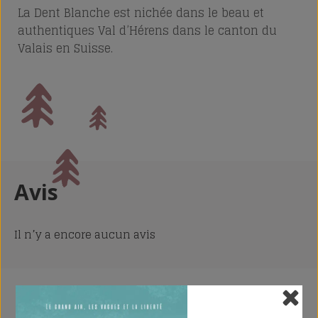
La Dent Blanche est nichée dans le beau et
authentiques Val d’Hérens dans le canton du
Valais en Suisse.
Avis
Il n’y a encore aucun avis
Tu pourrais aussi aimer