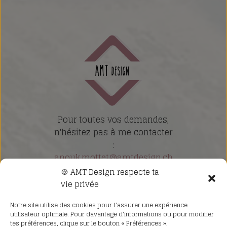
Pour toutes vos demandes,
n'hésitez pas à me contacter
:
anouk.mottet@amtdesign.ch
🍪 AMT Design respecte ta
Nos revendeurs
vie privée
Notre site utilise des cookies pour t'assurer une expérience
utilisateur optimale. Pour davantage d'informations ou pour modifier
Politique de confidentialité
tes préférences, clique sur le bouton « Préférences ».