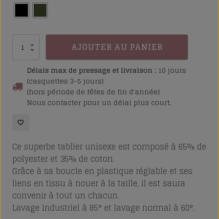
quantité
AJOUTER AU PANIER
de
Tablier
Délais max de pressage et livraison :
10 jours
Dent
(casquettes 3-5 jours)
(hors période de fêtes de fin d'année)
Blanche
Nous contacter pour un délai plus court.
Ce superbe tablier unisexe
est composé à 65% de
polyester et 35% de coton.
Grâce à sa boucle en plastique réglable et ses
liens en tissu à nouer à la taille, il est saura
convenir à tout un chacun.
Lavage industriel à 85° et lavage normal à 60°.