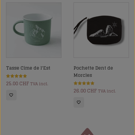
Tasse Cime de l'Est
Pochette Dent de
Morcles
25.00
CHF
Note
TVA incl.
5.00
26.00
CHF
sur 5
Note
TVA incl.
5.00
sur 5