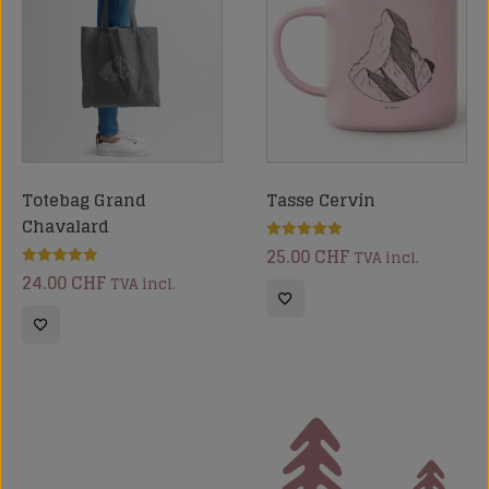
Totebag Grand
Tasse Cervin
Chavalard
25.00
CHF
Note
TVA incl.
5.00
24.00
CHF
Note
sur 5
TVA incl.
5.00
sur 5