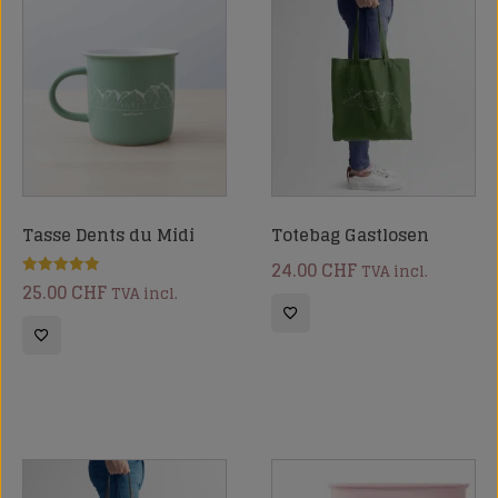
Tasse Dents du Midi
Totebag Gastlosen
24.00
CHF
TVA incl.
25.00
CHF
Note
TVA incl.
5.00
sur 5