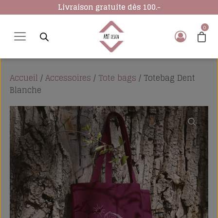
Livraison gratuite dès 100.-
Accueil
/
Accessoires
/
Tote bags
/ Totebag Dent
Blanche