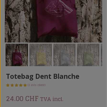
Totebag Dent Blanche
(
2
avis client)
Noté
2
5.00
sur 5
24.00
CHF
TVA incl.
basé
sur
notations