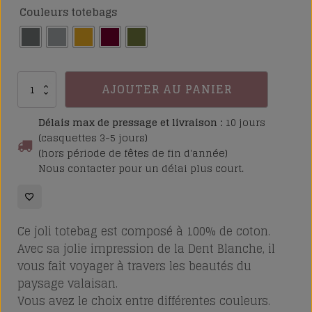
client
Couleurs totebags
quantité
AJOUTER AU PANIER
de
Totebag
Délais max de pressage et livraison :
10 jours
Dent
(casquettes 3-5 jours)
(hors période de fêtes de fin d'année)
Blanche
Nous contacter pour un délai plus court.
Ce joli totebag est composé à 100% de
coton.
Avec sa jolie impression de la Dent Blanche, il
vous fait voyager à travers les beautés du
paysage valaisan.
Vous avez le choix entre différentes couleurs
.