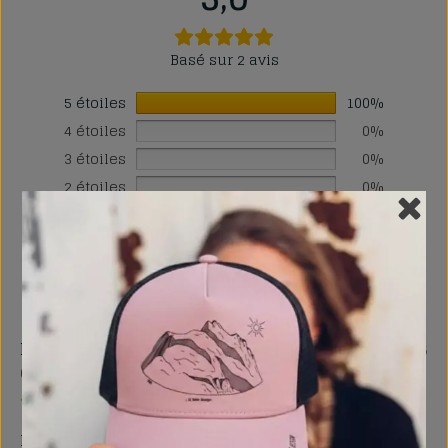
Basé sur 2 avis
5 étoiles
100%
4 étoiles
0%
3 étoiles
0%
2 étoiles
0%
1 étoile
0%
1-2 de 2 avis
Fanny
mai 19, 2025
Client vérifié
Non seulement un produit original et de qualité mais