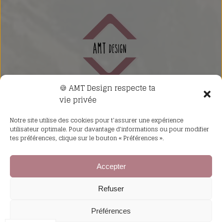
🍪 AMT Design respecte ta
Pour toutes vos demandes,
vie privée
n'hésitez pas à me contacter
:
Notre site utilise des cookies pour t'assurer une expérience
utilisateur optimale. Pour davantage d'informations ou pour modifier
anouk.mottet@amtdesign.ch
tes préférences, clique sur le bouton « Préférences ».
Nos revendeurs
Accepter
Refuser
Politique de confidentialité
Mentions Légales
Préférences
Conditions générales