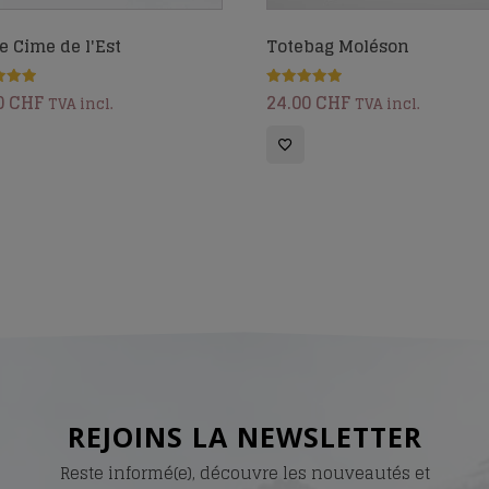
e Cime de l'Est
Totebag Moléson
0
CHF
24.00
CHF
Note
TVA incl.
TVA incl.
5.00
5
sur 5
REJOINS LA NEWSLETTER
Reste informé(e), découvre les nouveautés et