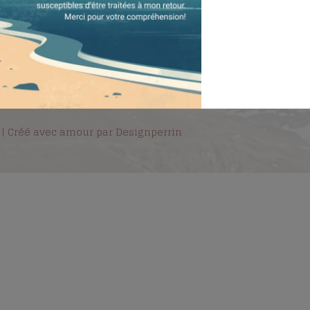
gales
Conditions générales
 | Créé avec amour par Designperrin