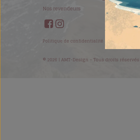
Nos revendeurs
Politique de confidentialité
Mentions Lé
©
2026
| AMT-Design – Tous droits réservés