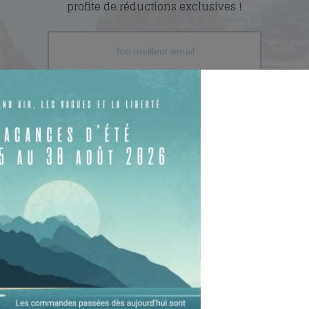
profite de réductions exclusives !
S'INSCRIRE
as à me contacter :