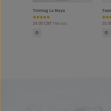
Totebag La Maya
Tass
24.00
CHF
25.0
Note
Note
TVA incl.
5.00
5.00
sur 5
sur 