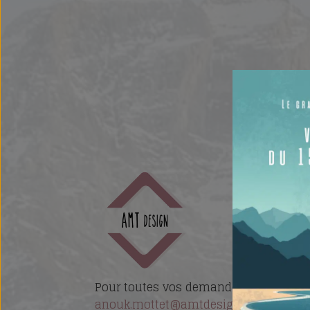
Pour toutes vos demandes, n'hésitez p
anouk.mottet@amtdesign.ch