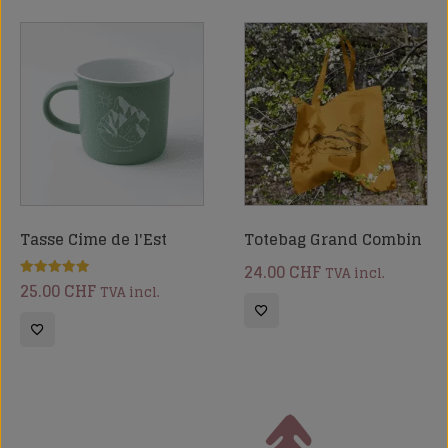
Tasse Cime de l'Est
Totebag Grand Combin
24.00
CHF
TVA incl.
25.00
CHF
Note
TVA incl.
5.00
sur 5