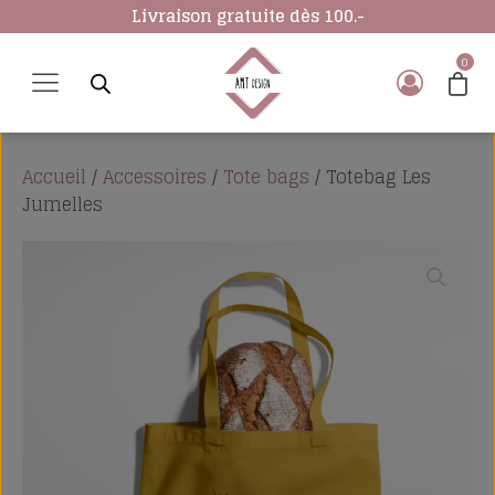
Livraison gratuite dès 100.-
Accueil
/
Accessoires
/
Tote bags
/ Totebag Les
Jumelles