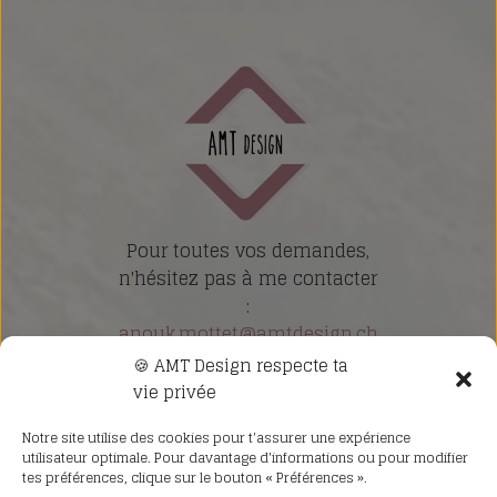
Pour toutes vos demandes,
n'hésitez pas à me contacter
:
anouk.mottet@amtdesign.ch
🍪 AMT Design respecte ta
Nos revendeurs
vie privée
Notre site utilise des cookies pour t'assurer une expérience
utilisateur optimale. Pour davantage d'informations ou pour modifier
Politique de confidentialité
tes préférences, clique sur le bouton « Préférences ».
Mentions Légales