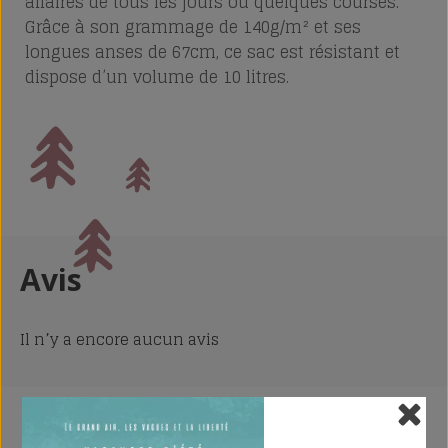
affaires de tous les jours ou quelques courses.
Grâce à son grammage de 140g/m² et ses
longues anses de 67cm, ce sac est résistant et
dispose d’un volume de 10 litres.
Avis
Il n’y a encore aucun avis