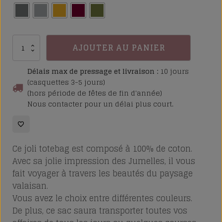
quantité
AJOUTER AU PANIER
de
Totebag
Délais max de pressage et livraison :
10 jours
Les
(casquettes 3-5 jours)
(hors période de fêtes de fin d'année)
Jumelles
Nous contacter pour un délai plus court.
Ce joli totebag est composé à 100% de
coton.
Avec sa jolie impression des Jumelles, il vous
fait voyager à travers les beautés du paysage
valaisan.
Vous avez le choix entre différentes couleurs
.
De plus, ce sac saura transporter toutes vos