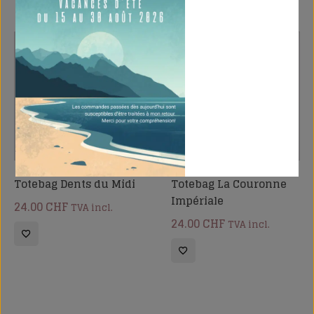
Tu pourrais aussi aimer
Totebag Dents du Midi
Totebag La Couronne
Impériale
24.00
CHF
TVA incl.
24.00
CHF
TVA incl.