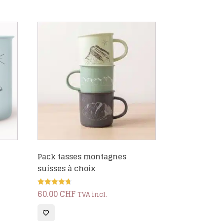
Pack tasses montagnes
suisses à choix
60.00
CHF
Note
TVA incl.
4.75
sur 5