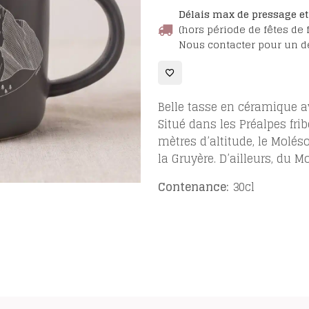
Tasse
Délais max de pressage et 
Moléson
(hors période de fêtes de 
Nous contacter pour un dé
Belle tasse en céramique a
Situé dans les Préalpes fr
mètres d’altitude, le Molés
la Gruyère. D’ailleurs, du 
Contenance:
30cl