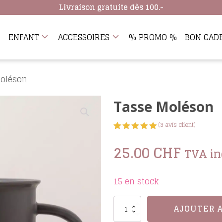
Livraison gratuite dès 100.-
ENFANT
ACCESSOIRES
% PROMO %
BON CAD
Moléson
Tasse Moléson
(
3
avis client)
Noté
3
5.00
sur 5
25.00
CHF
TVA in
basé
sur
notations
client
15 en stock
quantité
AJOUTER 
de