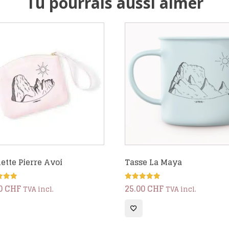
Tu pourrais aussi aimer
ette Pierre Avoi
Tasse La Maya
0
CHF
25.00
CHF
Note
TVA incl.
TVA incl.
5.00
5
sur 5