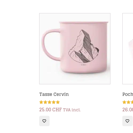
Tasse Cervin
Poch
25.00
CHF
26.0
Note
Note
TVA incl.
5.00
5.00
sur 5
sur 